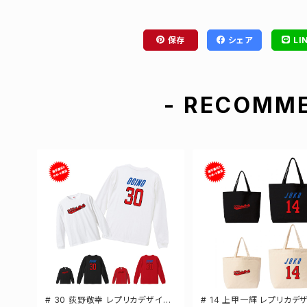
保存
シェア
LI
- RECOMME
# 30 荻野敬幸 レプリカデザイン
# 14 上甲一輝 レプリカデ