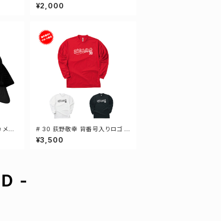
ッグ 2
手還元 2デザイン FT0144
¥2,000
 メッ
# 30 荻野敬幸 背番号入りロゴ ド
ーサイズ
ライTシャツ 長袖 選手還元 3カラ
¥3,500
ー S-5Lサイズ 000304
D -