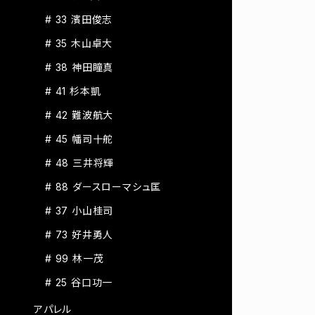
# 33 濱田俊志
# 35 木山卓大
# 38 神田瞳真
# 41 杉本凱
# 42 難波航大
# 45 幡司十舵
# 48 三井将輝
# 88 ダースローマシュ匡
# 37 小山桂司
# 73 好井勇人
# 99 林一茂
# 25 谷口功一
アパレル