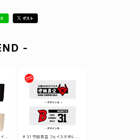
NE
ポスト
ND -
ザイン
# 31 守田真空 フェイスタオル 選