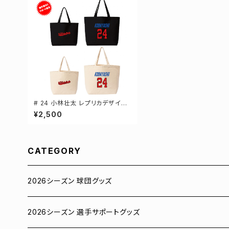
# 24 小林壮太 レプリカデザイン
選手還元 キャンバストートバッグ 2
¥2,500
カラー MLサイズ 000778
CATEGORY
2026シーズン 球団グッズ
ユニフォーム
2026シーズン 選手サポートグッズ