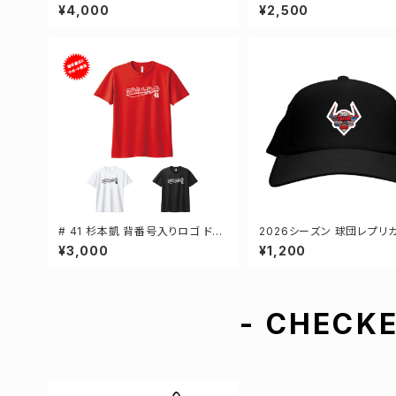
3カラー 選手還元 長袖Tシャツ S
選手還元 キャンバストートバ
¥4,000
¥2,500
-XXLサイズ 501101
カラー MLサイズ 000778
# 41 杉本凱 背番号入りロゴ ドラ
2026シーズン 球団レプリカ
イTシャツ 半袖 選手還元 3カラー
シュキャップ ブラック フリ
¥3,000
¥1,200
S-5Lサイズ 000300
2-000700
- CHECKE