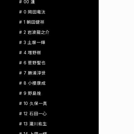
# 00 蓮
# 0 岡田竜汰
# 1 朝田健祥
# 2 岩波龍之介
# 3 土塀一輝
# 4 増野樹
# 6 菅野聖也
# 7 勝浦淳世
# 8 小櫻康成
# 9 野島煌
# 10 久保一真
# 12 石田一心
# 13 瀧川紘生
# 14 上甲一輝