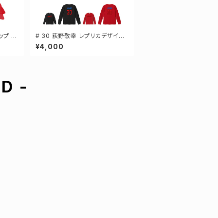
ップ 選
# 30 荻野敬幸 レプリカデザイン
3カラー 選手還元 長袖Tシャツ S
¥4,000
-XXLサイズ 501101
D -