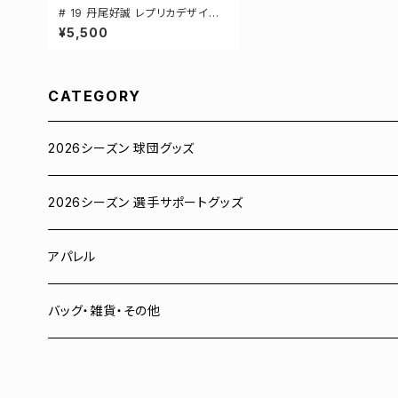
# 19 丹尾好誠 レプリカデザイン
3カラー 選手還元 ベースボールシ
¥5,500
ャツ S-XXLサイズ 598201
CATEGORY
2026シーズン 球団グッズ
ユニフォーム
2026シーズン 選手サポートグッズ
Tシャツ
# 00 蓮
アパレル
スウェット
# 0 岡田竜汰
スウェット・パーカー
バッグ・雑貨・その他
パーカー
# 1 朝田健祥
Tシャツ