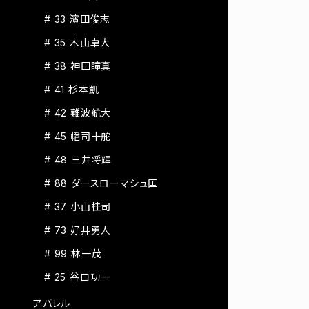
# 33 濱田俊志
# 35 木山卓大
# 38 神田瞳真
# 41 杉本凱
# 42 難波航大
# 45 幡司十舵
# 48 三井将輝
# 88 ダースローマシュ匡
# 37 小山桂司
# 73 好井勇人
# 99 林一茂
# 25 谷口功一
アパレル