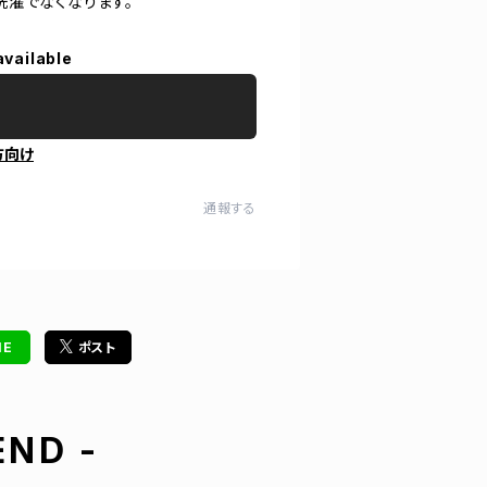
洗濯でなくなります。
available
方向け
通報する
NE
ポスト
ND -