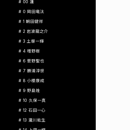
# 00 蓮
# 0 岡田竜汰
# 1 朝田健祥
# 2 岩波龍之介
# 3 土塀一輝
# 4 増野樹
# 6 菅野聖也
# 7 勝浦淳世
# 8 小櫻康成
# 9 野島煌
# 10 久保一真
# 12 石田一心
# 13 瀧川紘生
# 14 上甲一輝