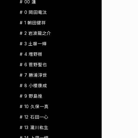
# 00 蓮
# 0 岡田竜汰
# 1 朝田健祥
# 2 岩波龍之介
# 3 土塀一輝
# 4 増野樹
# 6 菅野聖也
# 7 勝浦淳世
# 8 小櫻康成
# 9 野島煌
# 10 久保一真
# 12 石田一心
# 13 瀧川紘生
# 14 上甲一輝