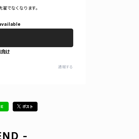
洗濯でなくなります。
available
方向け
通報する
NE
ポスト
ND -