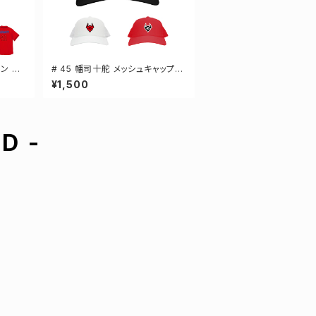
ン 3
# 45 幡司十舵 メッシュキャップ
ールシ
選手還元 3カラー 000700
¥1,500
D -