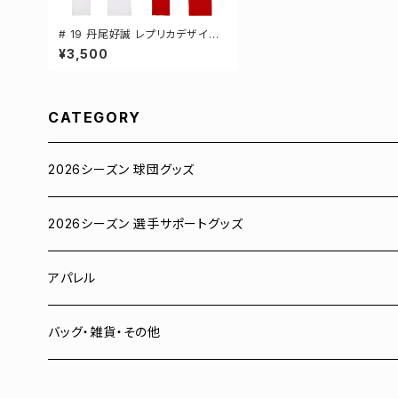
# 19 丹尾好誠 レプリカデザイン
3カラー 選手還元 半袖Tシャツ S
¥3,500
-XXXLサイズ 500101
CATEGORY
2026シーズン 球団グッズ
ユニフォーム
2026シーズン 選手サポートグッズ
Tシャツ
# 00 蓮
アパレル
スウェット
# 0 岡田竜汰
スウェット・パーカー
バッグ・雑貨・その他
パーカー
# 1 朝田健祥
Tシャツ