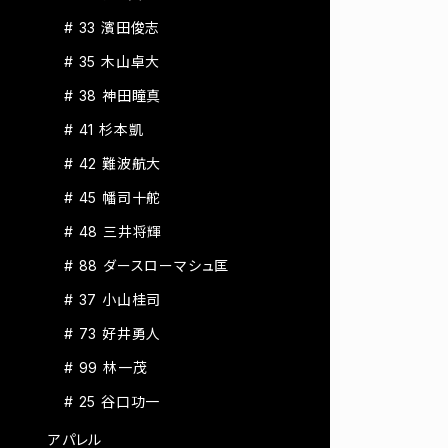
# 33 濱田俊志
# 35 木山卓大
# 38 神田瞳真
# 41 杉本凱
# 42 難波航大
# 45 幡司十舵
# 48 三井将輝
# 88 ダースローマシュ匡
# 37 小山桂司
# 73 好井勇人
# 99 林一茂
# 25 谷口功一
アパレル