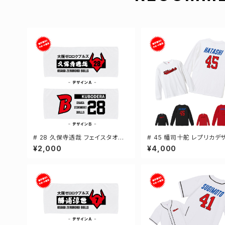
# 28 久保寺透哉 フェイスタオル
# 45 幡司十舵 レプリカデ
選手還元 2デザイン FT0144
3カラー 選手還元 長袖Tシャ
¥2,000
¥4,000
-XXLサイズ 501101