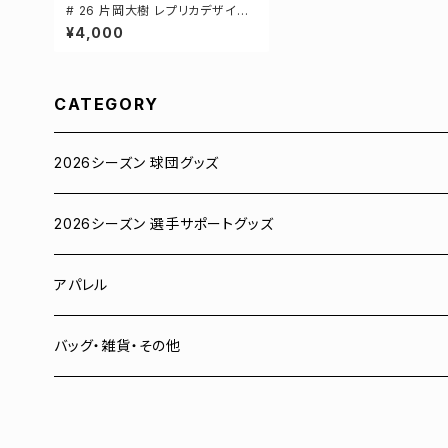
# 26 片岡大樹 レプリカデザイン
3カラー 選手還元 長袖Tシャツ S
¥4,000
-XXLサイズ 501101
CATEGORY
2026シーズン 球団グッズ
ユニフォーム
2026シーズン 選手サポートグッズ
Tシャツ
# 00 蓮
アパレル
スウェット
# 0 岡田竜汰
スウェット・パーカー
バッグ・雑貨・その他
パーカー
# 1 朝田健祥
Tシャツ