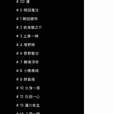
# 00 蓮
# 0 岡田竜汰
# 1 朝田健祥
# 2 岩波龍之介
# 3 土塀一輝
# 4 増野樹
# 6 菅野聖也
# 7 勝浦淳世
# 8 小櫻康成
# 9 野島煌
# 10 久保一真
# 12 石田一心
# 13 瀧川紘生
# 14 上甲一輝