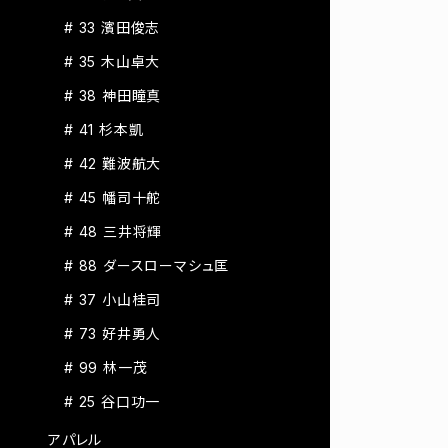
# 33 濱田俊志
# 35 木山卓大
# 38 神田瞳真
# 41 杉本凱
# 42 難波航大
# 45 幡司十舵
# 48 三井将輝
# 88 ダースローマシュ匡
# 37 小山桂司
# 73 好井勇人
# 99 林一茂
# 25 谷口功一
アパレル