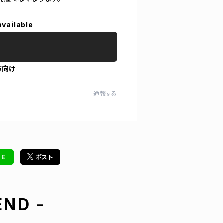
available
方向け
通報する
NE
ポスト
ND -