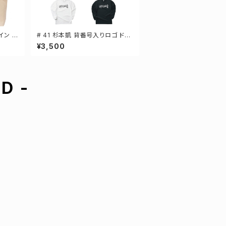
イン 選
# 41 杉本凱 背番号入りロゴ ドラ
グ 2カ
イTシャツ 長袖 選手還元 3カラー
¥3,500
S-5Lサイズ 000304
D -