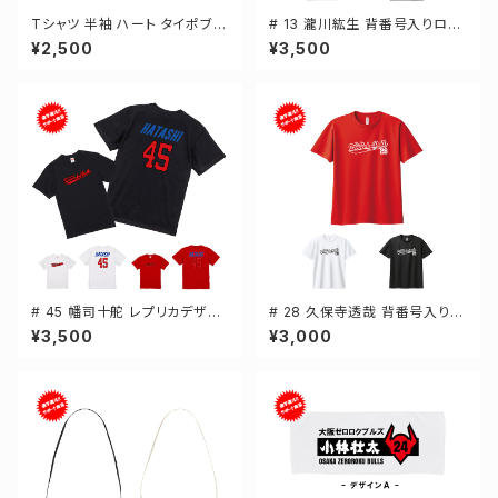
Tシャツ 半袖 ハート タイポブラ
# 13 瀧川紘生 背番号入りロゴ
フィー 4カラー ゼロクロ ゼロロ
ドライTシャツ 長袖 選手還元 3
¥2,500
¥3,500
ククロージング S-XXXLサイズ
カラー S-5Lサイズ 000304
2-5001
# 45 幡司十舵 レプリカデザイ
# 28 久保寺透哉 背番号入りロ
ン 3カラー 選手還元 半袖Tシャ
ゴ ドライTシャツ 半袖 選手還元
¥3,500
¥3,000
ツ S-XXXLサイズ 500101
3カラー S-5Lサイズ 000300