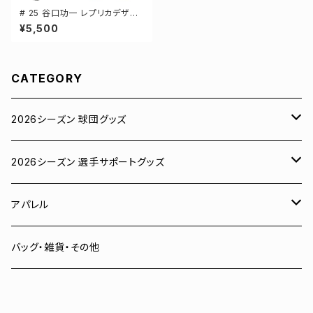
# 25 谷口功一 レプリカデザイ
ン 3カラー 選手還元 ベースボ
¥5,500
ールシャツ S-XXLサイズ 5982
01
CATEGORY
2026シーズン 球団グッズ
ユニフォーム
2026シーズン 選手サポートグッズ
Tシャツ
# 00 蓮
アパレル
スウェット
# 0 岡田竜汰
スウェット・パーカー
バッグ・雑貨・その他
パーカー
# 1 朝田健祥
Tシャツ