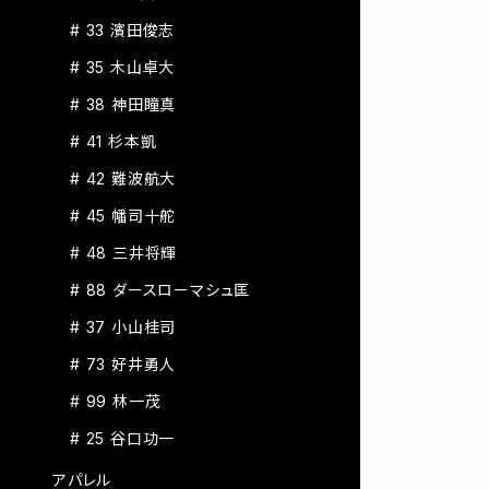
# 33 濱田俊志
# 35 木山卓大
# 38 神田瞳真
# 41 杉本凱
# 42 難波航大
# 45 幡司十舵
# 48 三井将輝
# 88 ダースローマシュ匡
# 37 小山桂司
# 73 好井勇人
# 99 林一茂
# 25 谷口功一
アパレル