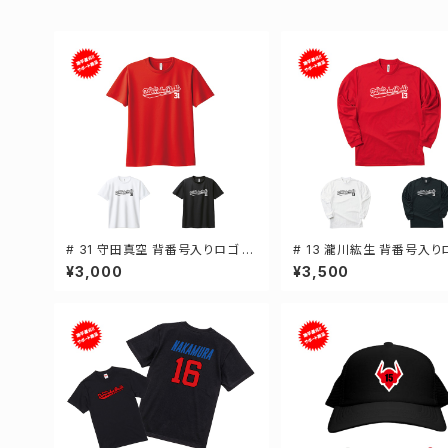
# 31 守田真空 背番号入りロゴ ド
# 13 瀧川紘生 背番号入り
ライTシャツ 半袖 選手還元 3カラ
ライTシャツ 長袖 選手還元
¥3,000
¥3,500
ー S-5Lサイズ 000300
ー S-5Lサイズ 000304