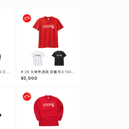
ロゴ ド
# 28 久保寺透哉 背番号入りロゴ
 3カラ
ドライTシャツ 半袖 選手還元 3カ
¥3,000
ラー S-5Lサイズ 000300