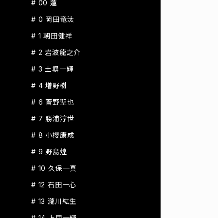
# 00 蓮
# 0 岡田竜汰
# 1 朝田健祥
# 2 岩波龍之介
# 3 土塀一輝
# 4 増野樹
# 6 菅野聖也
# 7 勝浦淳世
# 8 小櫻康成
# 9 野島煌
# 10 久保一真
# 12 石田一心
# 13 瀧川紘生
# 14 上甲一輝