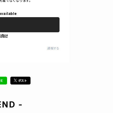
洗濯でなくなります。
available
方向け
通報する
NE
ポスト
ND -