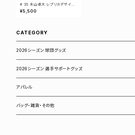
# 35 木山卓大 レプリカデザイン
3カラー 選手還元 ベースボールシ
¥5,500
ャツ S-XXLサイズ 598201
CATEGORY
2026シーズン 球団グッズ
ユニフォーム
2026シーズン 選手サポートグッズ
Tシャツ
# 00 蓮
アパレル
スウェット
# 0 岡田竜汰
スウェット・パーカー
バッグ・雑貨・その他
パーカー
# 1 朝田健祥
Tシャツ