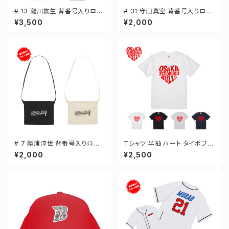
# 13 瀧川紘生 背番号入りロゴ
# 31 守田真空 背番号入りロゴ
ドライTシャツ 長袖 選手還元 3
キャンバスサコッシュ 選手還元
¥3,500
¥2,000
カラー S-5Lサイズ 000304
2カラー 001461
# 7 勝浦淳世 背番号入りロゴ
Tシャツ 半袖 ハート タイポブラ
キャンバスサコッシュ 選手還元
フィー 4カラー ゼロクロ ゼロロ
¥2,000
¥2,500
2カラー 001461
ククロージング S-XXXLサイズ
2-5001