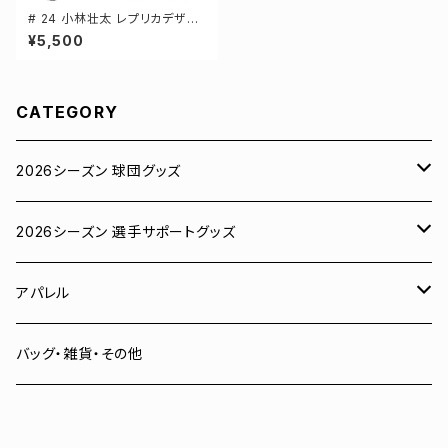
# 24 小林壮太 レプリカデザイ
ン 3カラー 選手還元 ベースボ
¥5,500
ールシャツ S-XXLサイズ 5982
01
CATEGORY
2026シーズン 球団グッズ
ユニフォーム
2026シーズン 選手サポートグッズ
Tシャツ
# 00 蓮
アパレル
スウェット
# 0 岡田竜汰
スウェット・パーカー
バッグ・雑貨・その他
パーカー
# 1 朝田健祥
Tシャツ