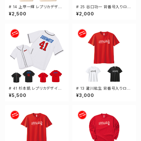
# 14 上甲一輝 レプリカデザイ
# 25 谷口功一 背番号入りロゴ
ン 選手還元 キャンバストートバ
キャンバスサコッシュ 選手還元
¥2,500
¥2,000
ッグ 2カラー MLサイズ 00077
2カラー 001461
8
# 41 杉本凱 レプリカデザイン
# 13 瀧川紘生 背番号入りロゴ
3カラー 選手還元 ベースボール
ドライTシャツ 半袖 選手還元 3
¥5,500
¥3,000
シャツ S-XXLサイズ 598201
カラー S-5Lサイズ 000300