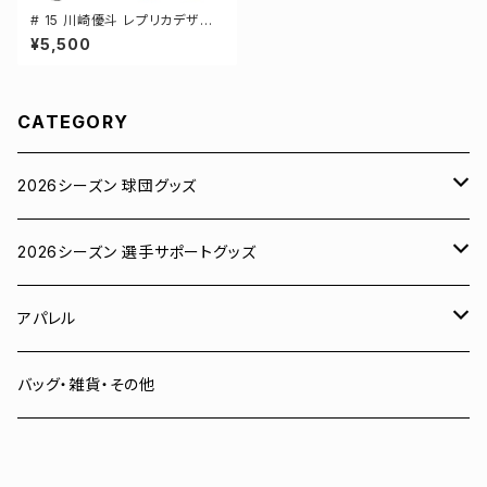
# 15 川崎優斗 レプリカデザイ
ン 3カラー 選手還元 ベースボ
¥5,500
ールシャツ S-XXLサイズ 5982
01
CATEGORY
2026シーズン 球団グッズ
ユニフォーム
2026シーズン 選手サポートグッズ
Tシャツ
# 00 蓮
アパレル
スウェット
# 0 岡田竜汰
スウェット・パーカー
バッグ・雑貨・その他
パーカー
# 1 朝田健祥
Tシャツ