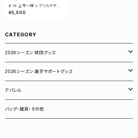
# 14 上甲一輝 レプリカデザイ
ン 3カラー 選手還元 ベースボ
¥5,500
ールシャツ S-XXLサイズ 5982
01
CATEGORY
2026シーズン 球団グッズ
ユニフォーム
2026シーズン 選手サポートグッズ
Tシャツ
# 00 蓮
アパレル
スウェット
# 0 岡田竜汰
スウェット・パーカー
バッグ・雑貨・その他
パーカー
# 1 朝田健祥
Tシャツ