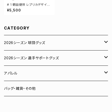
# 1 朝田健祥 レプリカデザイン
3カラー 選手還元 ベースボール
¥5,500
シャツ S-XXLサイズ 598201
CATEGORY
2026シーズン 球団グッズ
ユニフォーム
2026シーズン 選手サポートグッズ
Tシャツ
# 00 蓮
アパレル
スウェット
# 0 岡田竜汰
スウェット・パーカー
バッグ・雑貨・その他
パーカー
# 1 朝田健祥
Tシャツ