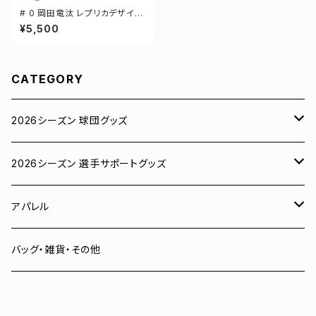
# 0 岡田竜汰 レプリカデザイン
3カラー 選手還元 ベースボール
¥5,500
シャツ S-XXLサイズ 598201
CATEGORY
2026シーズン 球団グッズ
ユニフォーム
2026シーズン 選手サポートグッズ
Tシャツ
# 00 蓮
アパレル
スウェット
# 0 岡田竜汰
スウェット・パーカー
バッグ・雑貨・その他
パーカー
# 1 朝田健祥
Tシャツ