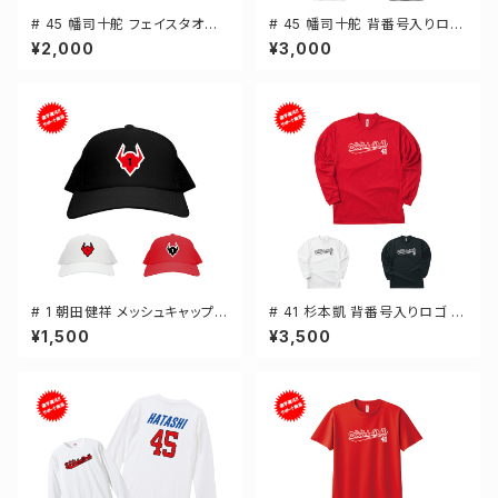
# 45 幡司十舵 フェイスタオル
# 45 幡司十舵 背番号入りロゴ
選手還元 2デザイン FT0144
ドライTシャツ 半袖 選手還元 3
¥2,000
¥3,000
カラー S-5Lサイズ 000300
# 1 朝田健祥 メッシュキャップ
# 41 杉本凱 背番号入りロゴ ド
選手還元 3カラー 000700
ライTシャツ 長袖 選手還元 3カ
¥1,500
¥3,500
ラー S-5Lサイズ 000304