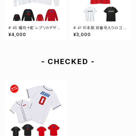
# 45 幡司十舵 レプリカデザイ
# 41 杉本凱 背番号入りロゴ ド
ン 3カラー 選手還元 長袖Tシャ
ライTシャツ 半袖 選手還元 3カ
¥4,000
¥3,000
ツ S-XXLサイズ 501101
ラー S-5Lサイズ 000300
- CHECKED -