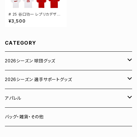
# 25 谷口功一 レプリカデザイ
ン 3カラー 選手還元 半袖Tシャ
¥3,500
ツ S-XXXLサイズ 500101
CATEGORY
2026シーズン 球団グッズ
ユニフォーム
2026シーズン 選手サポートグッズ
Tシャツ
# 00 蓮
アパレル
スウェット
# 0 岡田竜汰
スウェット・パーカー
バッグ・雑貨・その他
パーカー
# 1 朝田健祥
Tシャツ