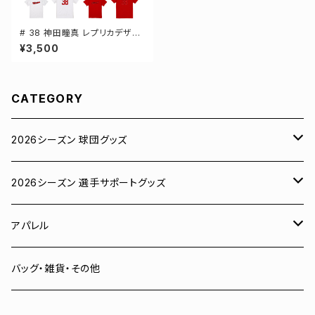
# 38 神田瞳真 レプリカデザイ
ン 3カラー 選手還元 半袖Tシャ
¥3,500
ツ S-XXXLサイズ 500101
CATEGORY
2026シーズン 球団グッズ
ユニフォーム
2026シーズン 選手サポートグッズ
Tシャツ
# 00 蓮
アパレル
スウェット
# 0 岡田竜汰
スウェット・パーカー
バッグ・雑貨・その他
パーカー
# 1 朝田健祥
Tシャツ