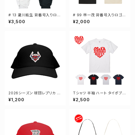
# 13 瀧川紘生 背番号入りロゴ
# 99 林一茂 背番号入りロゴ
ドライTシャツ 長袖 選手還元 3
キャンバスサコッシュ 選手還元
¥3,500
¥2,000
カラー S-5Lサイズ 000304
2カラー 001461
2026シーズン 球団レプリカ メ
Tシャツ 半袖 ハート タイポブラ
ッシュキャップ ブラック フリーサ
フィー 4カラー ゼロクロ ゼロロ
¥1,200
¥2,500
イズ 2-000700
ククロージング S-XXXLサイズ
2-5001