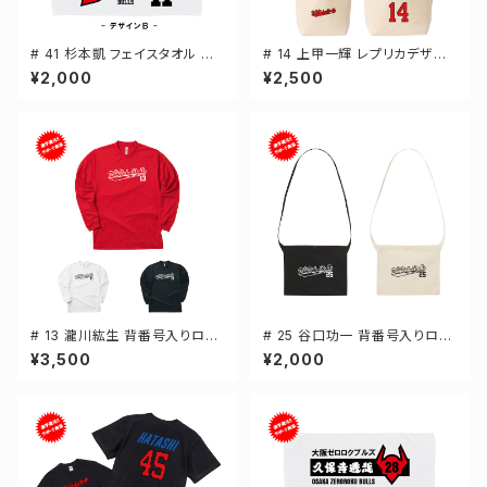
# 41 杉本凱 フェイスタオル 選
# 14 上甲一輝 レプリカデザイ
手還元 2デザイン FT0144
ン 選手還元 キャンバストートバ
¥2,000
¥2,500
ッグ 2カラー MLサイズ 00077
8
# 13 瀧川紘生 背番号入りロゴ
# 25 谷口功一 背番号入りロゴ
ドライTシャツ 長袖 選手還元 3
キャンバスサコッシュ 選手還元
¥3,500
¥2,000
カラー S-5Lサイズ 000304
2カラー 001461