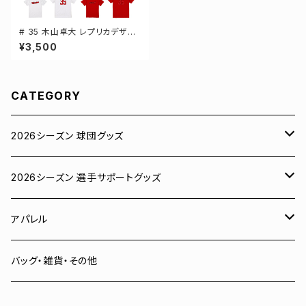
# 35 木山卓大 レプリカデザイ
ン 3カラー 選手還元 半袖Tシャ
¥3,500
ツ S-XXXLサイズ 500101
CATEGORY
2026シーズン 球団グッズ
ユニフォーム
2026シーズン 選手サポートグッズ
Tシャツ
# 00 蓮
アパレル
スウェット
# 0 岡田竜汰
スウェット・パーカー
バッグ・雑貨・その他
パーカー
# 1 朝田健祥
Tシャツ