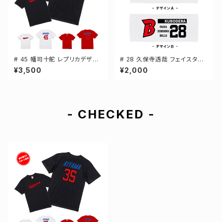
# 45 幡司十舵 レプリカデザイ
# 28 久保寺透哉 フェイスタオ
ン 3カラー 選手還元 半袖Tシャ
ル 選手還元 2デザイン FT014
¥3,500
¥2,000
ツ S-XXXLサイズ 500101
4
- CHECKED -