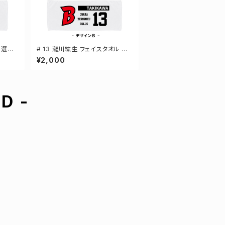
 選手
# 13 瀧川紘生 フェイスタオル 選
手還元 2デザイン FT0144
¥2,000
D -