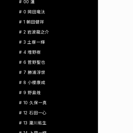
# 00 蓮
# 0 岡田竜汰
# 1 朝田健祥
# 2 岩波龍之介
# 3 土塀一輝
# 4 増野樹
# 6 菅野聖也
# 7 勝浦淳世
# 8 小櫻康成
# 9 野島煌
# 10 久保一真
# 12 石田一心
# 13 瀧川紘生
# 14 上甲一輝