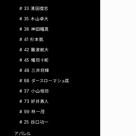
# 33 濱田俊志
# 35 木山卓大
# 38 神田瞳真
# 41 杉本凱
# 42 難波航大
# 45 幡司十舵
# 48 三井将輝
# 88 ダースローマシュ匡
# 37 小山桂司
# 73 好井勇人
# 99 林一茂
# 25 谷口功一
アパレル