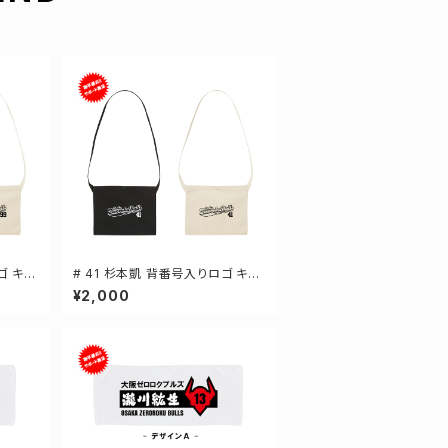
ゴ キャ
# 41 杉本凱 背番号入りロゴ キャ
2カラ
ンバスサコッシュ 選手還元 2カラ
¥2,000
ー 001461