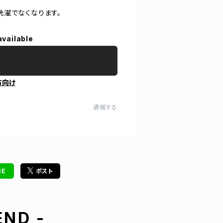
洗濯でなくなります。
available
方向け
通報する
NE
ポスト
ND -