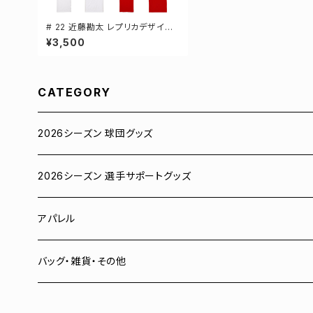
# 22 近藤勘太 レプリカデザイン
3カラー 選手還元 半袖Tシャツ S
¥3,500
-XXXLサイズ 500101
CATEGORY
2026シーズン 球団グッズ
ユニフォーム
2026シーズン 選手サポートグッズ
Tシャツ
# 00 蓮
アパレル
スウェット
# 0 岡田竜汰
スウェット・パーカー
バッグ・雑貨・その他
パーカー
# 1 朝田健祥
Tシャツ