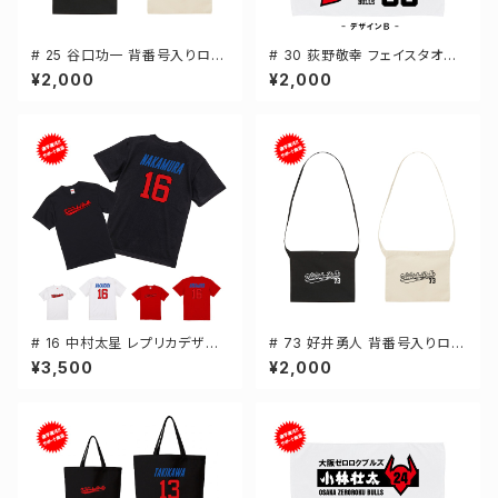
# 25 谷口功一 背番号入りロゴ
# 30 荻野敬幸 フェイスタオル
キャンバスサコッシュ 選手還元
選手還元 2デザイン FT0144
¥2,000
¥2,000
2カラー 001461
# 16 中村太星 レプリカデザイ
# 73 好井勇人 背番号入りロゴ
ン 3カラー 選手還元 半袖Tシャ
キャンバスサコッシュ 選手還元
¥3,500
¥2,000
ツ S-XXXLサイズ 500101
2カラー 001461