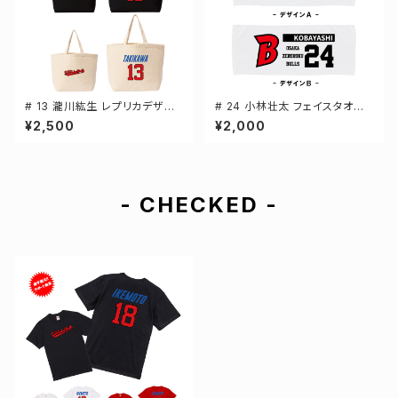
# 13 瀧川紘生 レプリカデザイ
# 24 小林壮太 フェイスタオル
ン 選手還元 キャンバストートバ
選手還元 2デザイン FT0144
¥2,500
¥2,000
ッグ 2カラー MLサイズ 00077
8
- CHECKED -