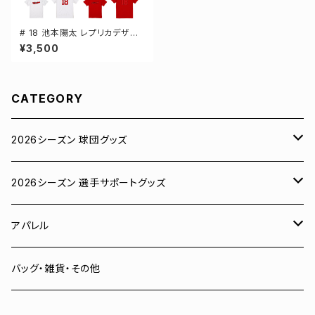
# 18 池本陽太 レプリカデザイ
ン 3カラー 選手還元 半袖Tシャ
¥3,500
ツ S-XXXLサイズ 500101
CATEGORY
2026シーズン 球団グッズ
ユニフォーム
2026シーズン 選手サポートグッズ
Tシャツ
# 00 蓮
アパレル
スウェット
# 0 岡田竜汰
スウェット・パーカー
バッグ・雑貨・その他
パーカー
# 1 朝田健祥
Tシャツ