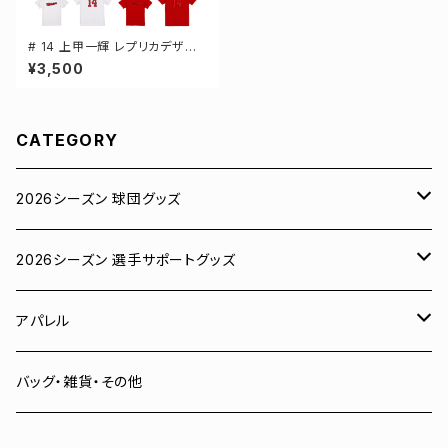
# 14 上甲一輝 レプリカデザイ
ン 3カラー 選手還元 半袖Tシャ
¥3,500
ツ S-XXXLサイズ 500101
CATEGORY
2026シーズン 球団グッズ
ユニフォーム
2026シーズン 選手サポートグッズ
Tシャツ
# 00 蓮
アパレル
スウェット
# 0 岡田竜汰
スウェット・パーカー
バッグ・雑貨・その他
パーカー
# 1 朝田健祥
Tシャツ