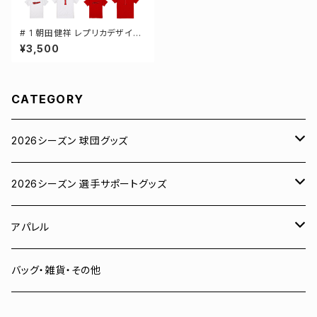
# 1 朝田健祥 レプリカデザイン
3カラー 選手還元 半袖Tシャツ
¥3,500
S-XXXLサイズ 500101
CATEGORY
2026シーズン 球団グッズ
ユニフォーム
2026シーズン 選手サポートグッズ
Tシャツ
# 00 蓮
アパレル
スウェット
# 0 岡田竜汰
スウェット・パーカー
バッグ・雑貨・その他
パーカー
# 1 朝田健祥
Tシャツ