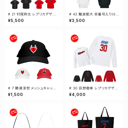
# 21 村尾幹太 レプリカデザイ
# 42 難波航大 背番号入りロゴ
ン 3カラー 選手還元 ベースボ
ドライTシャツ 長袖 選手還元 3
¥5,500
¥3,500
ールシャツ S-XXLサイズ 5982
カラー S-5Lサイズ 000304
01
# 7 勝浦淳世 メッシュキャップ
# 30 荻野敬幸 レプリカデザイ
選手還元 3カラー 000700
ン 3カラー 選手還元 長袖Tシャ
¥1,500
¥4,000
ツ S-XXLサイズ 501101