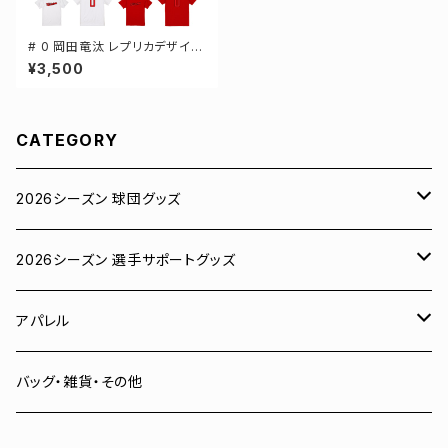
# 0 岡田竜汰 レプリカデザイン
3カラー 選手還元 半袖Tシャツ
¥3,500
S-XXXLサイズ 500101
CATEGORY
2026シーズン 球団グッズ
ユニフォーム
2026シーズン 選手サポートグッズ
Tシャツ
# 00 蓮
アパレル
スウェット
# 0 岡田竜汰
スウェット・パーカー
バッグ・雑貨・その他
パーカー
# 1 朝田健祥
Tシャツ