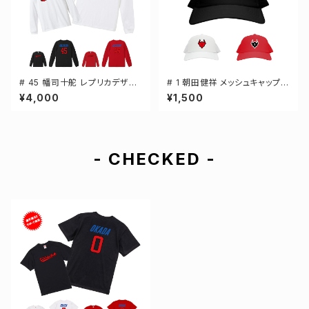
# 45 幡司十舵 レプリカデザイ
# 1 朝田健祥 メッシュキャップ
ン 3カラー 選手還元 長袖Tシャ
選手還元 3カラー 000700
¥4,000
¥1,500
ツ S-XXLサイズ 501101
- CHECKED -