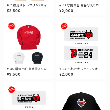
# 7 勝浦淳世 レプリカデザイン
# 31 守田真空 背番号入りロゴ
選手還元 キャンバストートバッ
キャンバスサコッシュ 選手還元
¥2,500
¥2,000
グ 2カラー MLサイズ 000778
2カラー 001461
# 45 幡司十舵 背番号入りロゴ
# 24 小林壮太 フェイスタオル
ドライTシャツ 長袖 選手還元 3
選手還元 2デザイン FT0144
¥3,500
¥2,000
カラー S-5Lサイズ 000304