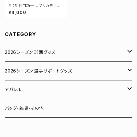
# 25 谷口功一 レプリカデザイ
ン 3カラー 選手還元 長袖Tシャ
¥4,000
ツ S-XXLサイズ 501101
CATEGORY
2026シーズン 球団グッズ
ユニフォーム
2026シーズン 選手サポートグッズ
Tシャツ
# 00 蓮
アパレル
スウェット
# 0 岡田竜汰
スウェット・パーカー
バッグ・雑貨・その他
パーカー
# 1 朝田健祥
Tシャツ