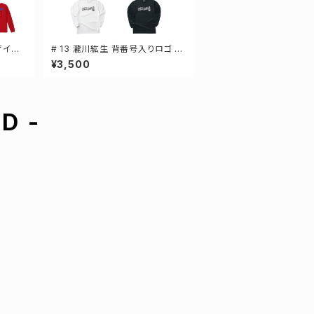
ザイン
# 13 瀧川紘生 背番号入りロゴ ド
ツ S
ライTシャツ 長袖 選手還元 3カラ
¥3,500
ー S-5Lサイズ 000304
D -