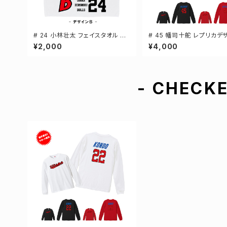
# 24 小林壮太 フェイスタオル 選
# 45 幡司十舵 レプリカデ
手還元 2デザイン FT0144
3カラー 選手還元 長袖Tシャ
¥2,000
¥4,000
-XXLサイズ 501101
- CHECKE