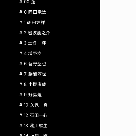
# 00 蓮
# 0 岡田竜汰
# 1 朝田健祥
# 2 岩波龍之介
# 3 土塀一輝
# 4 増野樹
# 6 菅野聖也
# 7 勝浦淳世
# 8 小櫻康成
# 9 野島煌
# 10 久保一真
# 12 石田一心
# 13 瀧川紘生
# 14 上甲一輝