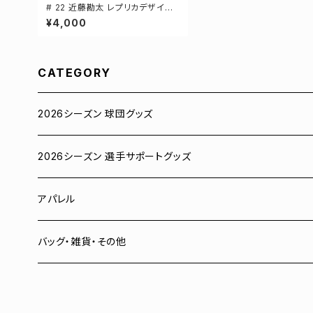
# 22 近藤勘太 レプリカデザイン
3カラー 選手還元 長袖Tシャツ S
¥4,000
-XXLサイズ 501101
CATEGORY
2026シーズン 球団グッズ
ユニフォーム
2026シーズン 選手サポートグッズ
Tシャツ
# 00 蓮
アパレル
スウェット
# 0 岡田竜汰
スウェット・パーカー
バッグ・雑貨・その他
パーカー
# 1 朝田健祥
Tシャツ