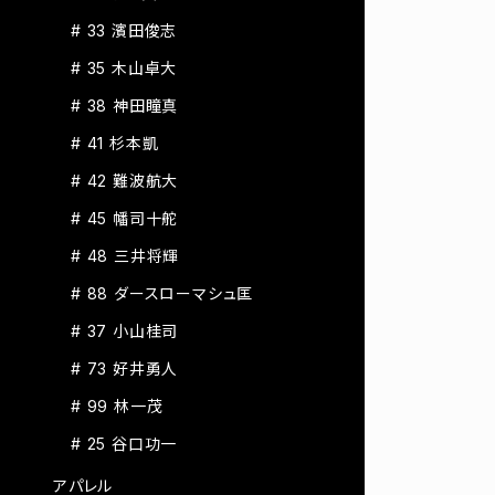
# 33 濱田俊志
# 35 木山卓大
# 38 神田瞳真
# 41 杉本凱
# 42 難波航大
# 45 幡司十舵
# 48 三井将輝
# 88 ダースローマシュ匡
# 37 小山桂司
# 73 好井勇人
# 99 林一茂
# 25 谷口功一
アパレル