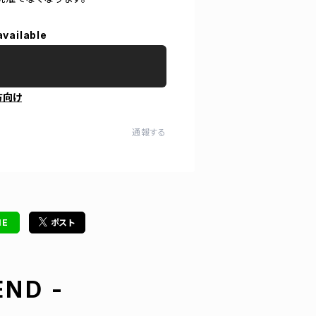
available
方向け
通報する
NE
ポスト
ND -