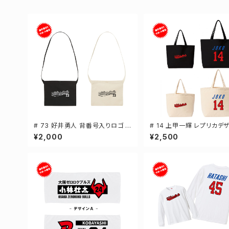
# 73 好井勇人 背番号入りロゴ キ
# 14 上甲一輝 レプリカデ
ャンバスサコッシュ 選手還元 2カ
選手還元 キャンバストートバ
¥2,000
¥2,500
ラー 001461
カラー MLサイズ 000778