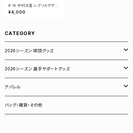
# 16 中村太星 レプリカデザイ
ン 3カラー 選手還元 長袖Tシャ
¥4,000
ツ S-XXLサイズ 501101
CATEGORY
2026シーズン 球団グッズ
ユニフォーム
2026シーズン 選手サポートグッズ
Tシャツ
# 00 蓮
アパレル
スウェット
# 0 岡田竜汰
スウェット・パーカー
バッグ・雑貨・その他
パーカー
# 1 朝田健祥
Tシャツ