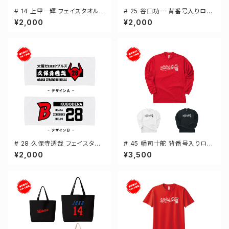
# 14 上甲一輝 フェイスタオル
# 25 谷口功一 背番号入りロゴ
選手還元 2デザイン FT0144
キャンバスサコッシュ 選手還元
¥2,000
¥2,000
2カラー 001461
# 28 久保寺透哉 フェイスタオ
# 45 幡司十舵 背番号入りロゴ
ル 選手還元 2デザイン FT014
ドライTシャツ 長袖 選手還元 3
¥2,000
¥3,500
4
カラー S-5Lサイズ 000304