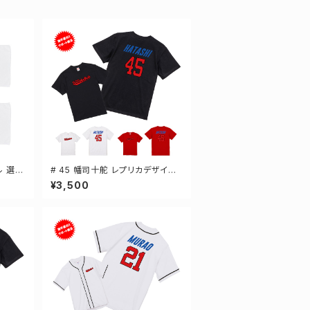
ル 選手
# 45 幡司十舵 レプリカデザイン
3カラー 選手還元 半袖Tシャツ S
¥3,500
-XXXLサイズ 500101