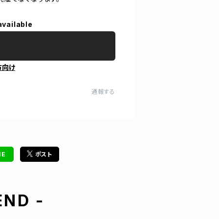
available
方向け
通報する
NE
ポスト
ND -