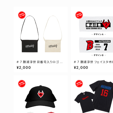
# 7 勝浦淳世 背番号入りロゴ キ
# 7 勝浦淳世 フェイスタオ
ャンバスサコッシュ 選手還元 2カ
還元 2デザイン FT0144
¥2,000
¥2,000
ラー 001461