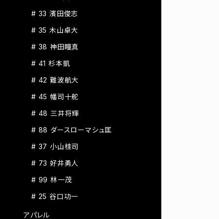
# 33 濱田俊志
# 35 木山卓大
# 38 神田瞳真
# 41 杉本凱
# 42 難波航大
# 45 幡司十舵
# 48 三井将輝
# 88 ダースローマシュ匡
# 37 小山桂司
# 73 好井勇人
# 99 林一茂
# 25 谷口功一
アパレル