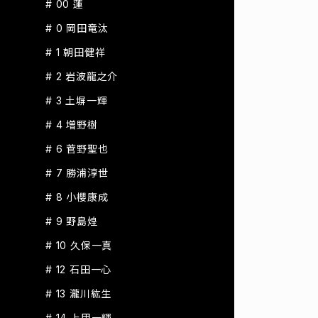
# 00 蓮
# 0 岡田竜汰
# 1 朝田健祥
# 2 岩波龍之介
# 3 土塀一輝
# 4 増野樹
# 6 菅野聖也
# 7 勝浦淳世
# 8 小櫻康成
# 9 野島煌
# 10 久保一真
# 12 石田一心
# 13 瀧川紘生
# 14 上甲一輝