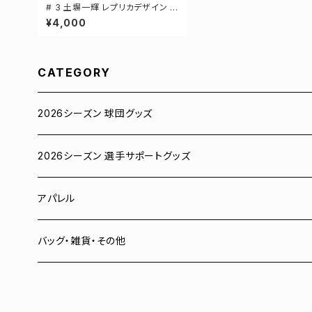
# 3 土塀一輝 レプリカデザイン 3
カラー 選手還元 長袖Tシャツ S-
¥4,000
XXLサイズ 501101
CATEGORY
2026シーズン 球団グッズ
ユニフォーム
2026シーズン 選手サポートグッズ
Tシャツ
# 00 蓮
アパレル
スウェット
# 0 岡田竜汰
スウェット・パーカー
バッグ・雑貨・その他
パーカー
# 1 朝田健祥
Tシャツ