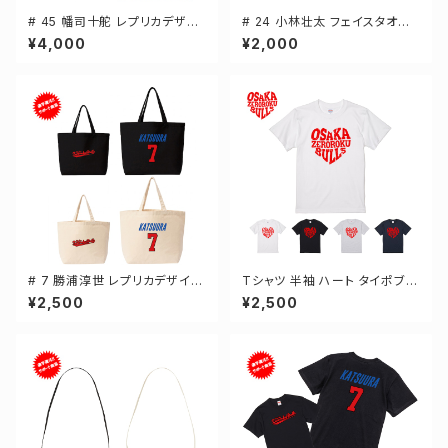
# 45 幡司十舵 レプリカデザイ
# 24 小林壮太 フェイスタオル
ン 3カラー 選手還元 長袖Tシャ
選手還元 2デザイン FT0144
¥4,000
¥2,000
ツ S-XXLサイズ 501101
# 7 勝浦淳世 レプリカデザイン
Tシャツ 半袖 ハート タイポブラ
選手還元 キャンバストートバッ
フィー 4カラー ゼロクロ ゼロロ
¥2,500
¥2,500
グ 2カラー MLサイズ 000778
ククロージング S-XXXLサイズ
2-5001