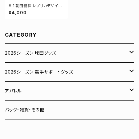
# 1 朝田健祥 レプリカデザイン
3カラー 選手還元 長袖Tシャツ
¥4,000
S-XXLサイズ 501101
CATEGORY
2026シーズン 球団グッズ
ユニフォーム
2026シーズン 選手サポートグッズ
Tシャツ
# 00 蓮
アパレル
スウェット
# 0 岡田竜汰
スウェット・パーカー
バッグ・雑貨・その他
パーカー
# 1 朝田健祥
Tシャツ