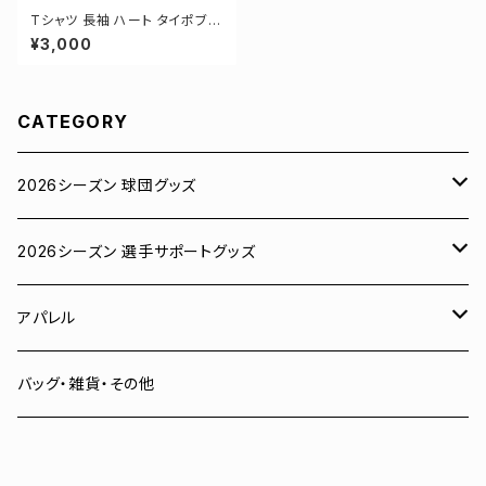
Tシャツ 長袖 ハート タイポブラ
フィー 4カラー ゼロクロ ゼロロ
¥3,000
ククロージング S-XXLサイズ 1
-5011
CATEGORY
2026シーズン 球団グッズ
ユニフォーム
2026シーズン 選手サポートグッズ
Tシャツ
# 00 蓮
アパレル
スウェット
# 0 岡田竜汰
スウェット・パーカー
バッグ・雑貨・その他
パーカー
# 1 朝田健祥
Tシャツ