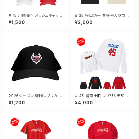
# 15 川崎優斗 メッシュキャップ
# 25 谷口功一 背番号入りロゴ
選手還元 3カラー 000700
キャンバスサコッシュ 選手還元
¥1,500
¥2,000
2カラー 001461
2026シーズン 球団レプリカ メ
# 45 幡司十舵 レプリカデザイ
ッシュキャップ ブラック フリーサ
ン 3カラー 選手還元 長袖Tシャ
¥1,200
¥4,000
イズ 2-000700
ツ S-XXLサイズ 501101