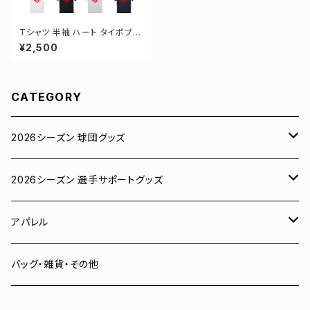
Tシャツ 半袖 ハート タイポブラ
フィー 4カラー ゼロクロ ゼロロ
¥2,500
ククロージング S-XXXLサイズ
2-5001
CATEGORY
2026シーズン 球団グッズ
ユニフォーム
2026シーズン 選手サポートグッズ
Tシャツ
# 00 蓮
アパレル
スウェット
# 0 岡田竜汰
スウェット・パーカー
バッグ・雑貨・その他
パーカー
# 1 朝田健祥
Tシャツ