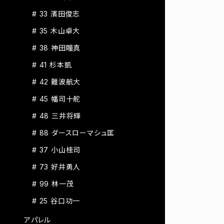
# 33 濱田俊志
# 35 木山卓大
# 38 神田瞳真
# 41 杉本凱
# 42 難波航大
# 45 幡司十舵
# 48 三井将輝
# 88 ダースローマシュ匡
# 37 小山桂司
# 73 好井勇人
# 99 林一茂
# 25 谷口功一
アパレル