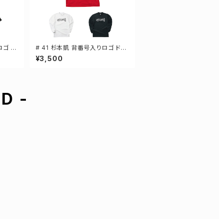
ロゴ ド
# 41 杉本凱 背番号入りロゴ ドラ
 3カラ
イTシャツ 長袖 選手還元 3カラー
¥3,500
S-5Lサイズ 000304
D -