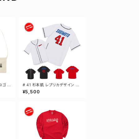
ロゴ キ
# 41 杉本凱 レプリカデザイン 3
 2カ
カラー 選手還元 ベースボールシ
¥5,500
ャツ S-XXLサイズ 598201