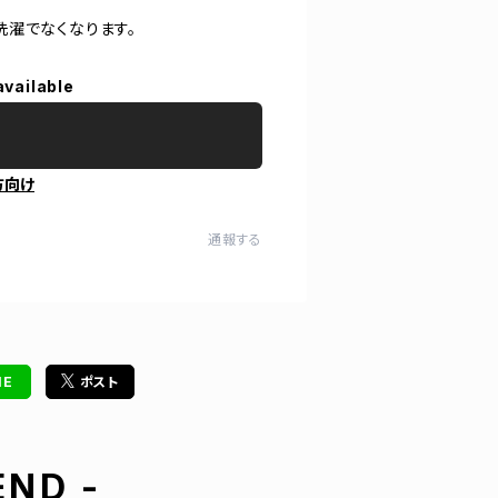
洗濯でなくなります。
available
方向け
通報する
NE
ポスト
ND -