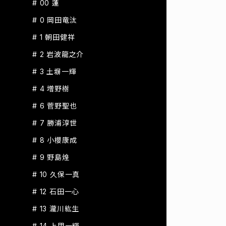
# 00 蓮
# 0 岡田竜汰
# 1 朝田健祥
# 2 岩波龍之介
# 3 土塀一輝
# 4 増野樹
# 6 菅野聖也
# 7 勝浦淳世
# 8 小櫻康成
# 9 野島煌
# 10 久保一真
# 12 石田一心
# 13 瀧川紘生
# 14 上甲一輝