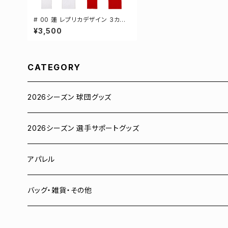
# 00 蓮 レプリカデザイン 3カラ
ー 選手還元 半袖Tシャツ S-XXX
¥3,500
Lサイズ 500101
CATEGORY
2026シーズン 球団グッズ
ユニフォーム
2026シーズン 選手サポートグッズ
Tシャツ
# 00 蓮
アパレル
スウェット
# 0 岡田竜汰
スウェット・パーカー
バッグ・雑貨・その他
パーカー
# 1 朝田健祥
Tシャツ